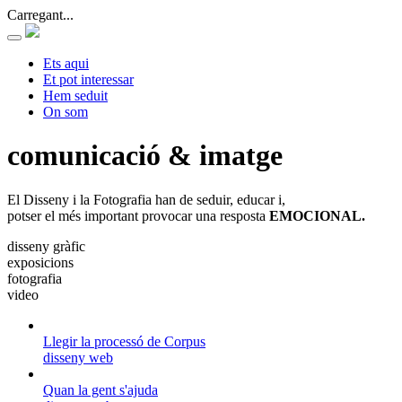
Carregant...
Ets aqui
Et pot interessar
Hem seduit
On som
comunicació & imatge
El Disseny i la Fotografia han de seduir, educar i,
potser el més important provocar una resposta
EMOCIONAL.
disseny gràfic
exposicions
fotografia
video
Llegir la processó de Corpus
disseny web
Quan la gent s'ajuda