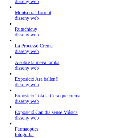
disseny web
Montserrat Torrent
disseny web
Rutuchicuy
disseny web
La Processó Crema
disseny web
A sobre la meva tomba
disseny web
Exposició Ara ballen!!
disseny web
Exposició Tota la Cera que crema
disseny web
Exposició Cap dia sense Música
disseny web
Farmaoptics
fotografia