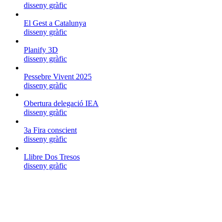
disseny gràfic
El Gest a Catalunya
disseny gràfic
Planify 3D
disseny gràfic
Pessebre Vivent 2025
disseny gràfic
Obertura delegació IEA
disseny gràfic
3a Fira conscient
disseny gràfic
Llibre Dos Tresos
disseny gràfic