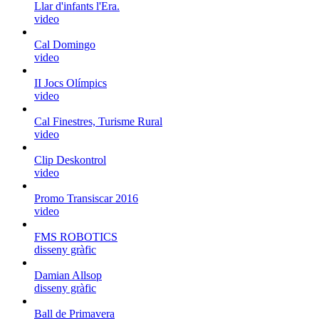
Llar d'infants l'Era.
video
Cal Domingo
video
II Jocs Olímpics
video
Cal Finestres, Turisme Rural
video
Clip Deskontrol
video
Promo Transiscar 2016
video
FMS ROBOTICS
disseny gràfic
Damian Allsop
disseny gràfic
Ball de Primavera