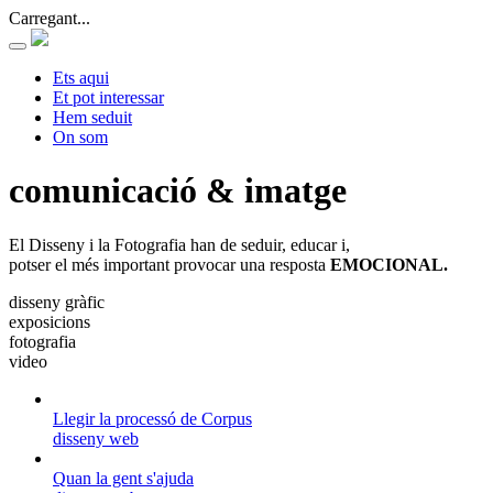
Carregant...
Ets aqui
Et pot interessar
Hem seduit
On som
comunicació & imatge
El Disseny i la Fotografia han de seduir, educar i,
potser el més important provocar una resposta
EMOCIONAL.
disseny gràfic
exposicions
fotografia
video
Llegir la processó de Corpus
disseny web
Quan la gent s'ajuda