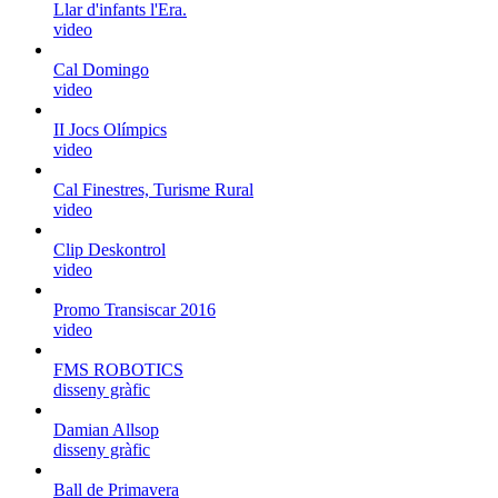
Llar d'infants l'Era.
video
Cal Domingo
video
II Jocs Olímpics
video
Cal Finestres, Turisme Rural
video
Clip Deskontrol
video
Promo Transiscar 2016
video
FMS ROBOTICS
disseny gràfic
Damian Allsop
disseny gràfic
Ball de Primavera