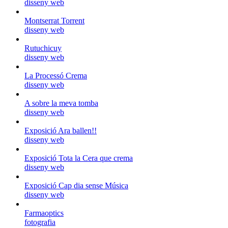
disseny web
Montserrat Torrent
disseny web
Rutuchicuy
disseny web
La Processó Crema
disseny web
A sobre la meva tomba
disseny web
Exposició Ara ballen!!
disseny web
Exposició Tota la Cera que crema
disseny web
Exposició Cap dia sense Música
disseny web
Farmaoptics
fotografia