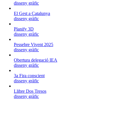
disseny gràfic
El Gest a Catalunya
disseny gràfic
Planify 3D
disseny gràfic
Pessebre Vivent 2025
disseny gràfic
Obertura delegació IEA
disseny gràfic
3a Fira conscient
disseny gràfic
Llibre Dos Tresos
disseny gràfic