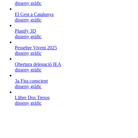
disseny gràfic
El Gest a Catalunya
disseny gràfic
Planify 3D
disseny gràfic
Pessebre Vivent 2025
disseny gràfic
Obertura delegació IEA
disseny gràfic
3a Fira conscient
disseny gràfic
Llibre Dos Tresos
disseny gràfic