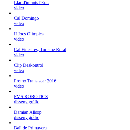
Llar d'infants l'Era.
video
Cal Domingo
video
II Jocs Olímpics
video
Cal Finestres, Turisme Rural
video
Clip Deskontrol
video
Promo Transiscar 2016
video
FMS ROBOTICS
disseny gràfic
Damian Allsop
disseny gràfic
Ball de Primavera