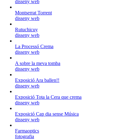
disseny web
Montserrat Torrent
disseny web
Rutuchicuy
disseny web
La Processó Crema
disseny web
A sobre la meva tomba
disseny web
Exposició Ara ballen!!
disseny web
Exposició Tota la Cera que crema
disseny web
Exposició Cap dia sense Música
disseny web
Farmaoptics
fotografia