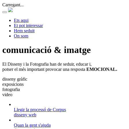
Carregant...
Ets aqui
Et pot interessar
Hem seduit
On som
comunicació & imatge
El Disseny i la Fotografia han de seduir, educar i,
potser el més important provocar una resposta
EMOCIONAL.
disseny gràfic
exposicions
fotografia
video
Llegir la processó de Corpus
disseny web
Quan la gent s'ajuda