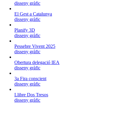
disseny gràfic
El Gest a Catalunya
disseny gràfic
Planify 3D
disseny gràfic
Pessebre Vivent 2025
disseny gràfic
Obertura delegació IEA
disseny gràfic
3a Fira conscient
disseny gràfic
Llibre Dos Tresos
disseny gràfic