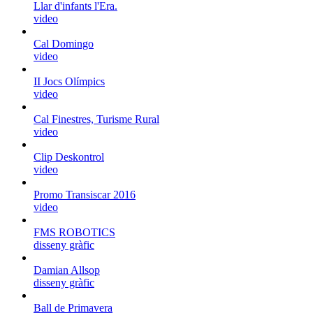
Llar d'infants l'Era.
video
Cal Domingo
video
II Jocs Olímpics
video
Cal Finestres, Turisme Rural
video
Clip Deskontrol
video
Promo Transiscar 2016
video
FMS ROBOTICS
disseny gràfic
Damian Allsop
disseny gràfic
Ball de Primavera