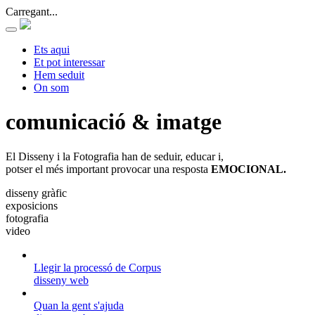
Carregant...
Ets aqui
Et pot interessar
Hem seduit
On som
comunicació & imatge
El Disseny i la Fotografia han de seduir, educar i,
potser el més important provocar una resposta
EMOCIONAL.
disseny gràfic
exposicions
fotografia
video
Llegir la processó de Corpus
disseny web
Quan la gent s'ajuda