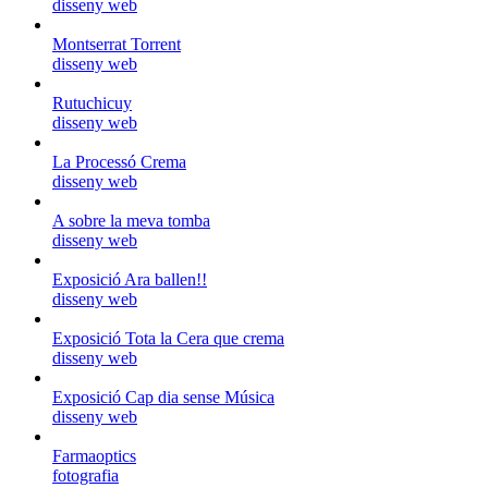
disseny web
Montserrat Torrent
disseny web
Rutuchicuy
disseny web
La Processó Crema
disseny web
A sobre la meva tomba
disseny web
Exposició Ara ballen!!
disseny web
Exposició Tota la Cera que crema
disseny web
Exposició Cap dia sense Música
disseny web
Farmaoptics
fotografia