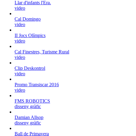
Llar d'infants l'Era.
video
Cal Domingo
video
II Jocs Olímpics
video
Cal Finestres, Turisme Rural
video
Clip Deskontrol
video
Promo Transiscar 2016
video
FMS ROBOTICS
disseny gràfic
Damian Allsop
disseny gràfic
Ball de Primavera