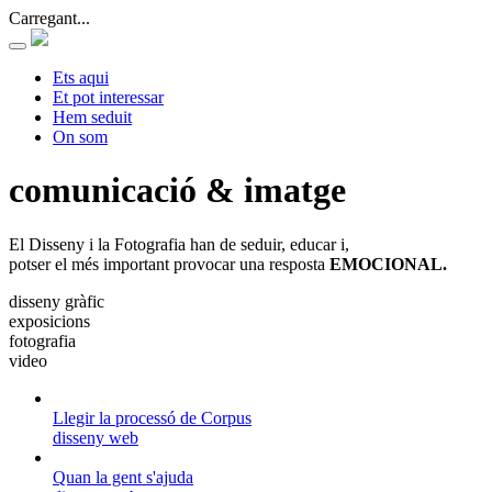
Carregant...
Ets aqui
Et pot interessar
Hem seduit
On som
comunicació & imatge
El Disseny i la Fotografia han de seduir, educar i,
potser el més important provocar una resposta
EMOCIONAL.
disseny gràfic
exposicions
fotografia
video
Llegir la processó de Corpus
disseny web
Quan la gent s'ajuda