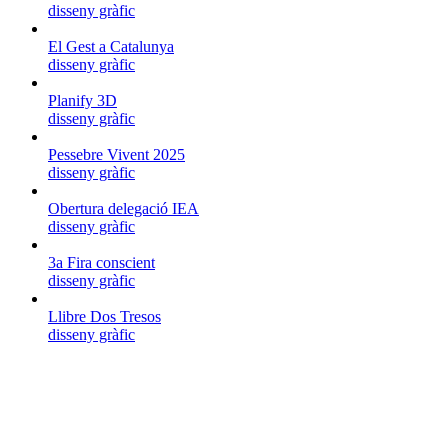
disseny gràfic
El Gest a Catalunya
disseny gràfic
Planify 3D
disseny gràfic
Pessebre Vivent 2025
disseny gràfic
Obertura delegació IEA
disseny gràfic
3a Fira conscient
disseny gràfic
Llibre Dos Tresos
disseny gràfic