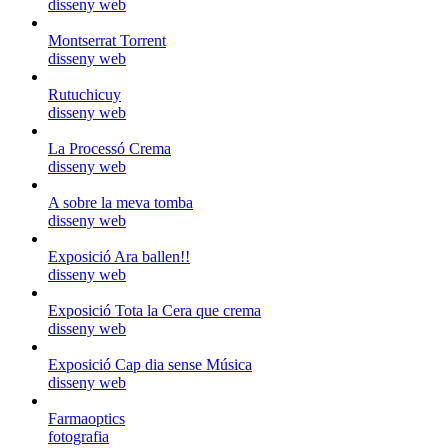
disseny web
Montserrat Torrent
disseny web
Rutuchicuy
disseny web
La Processó Crema
disseny web
A sobre la meva tomba
disseny web
Exposició Ara ballen!!
disseny web
Exposició Tota la Cera que crema
disseny web
Exposició Cap dia sense Música
disseny web
Farmaoptics
fotografia